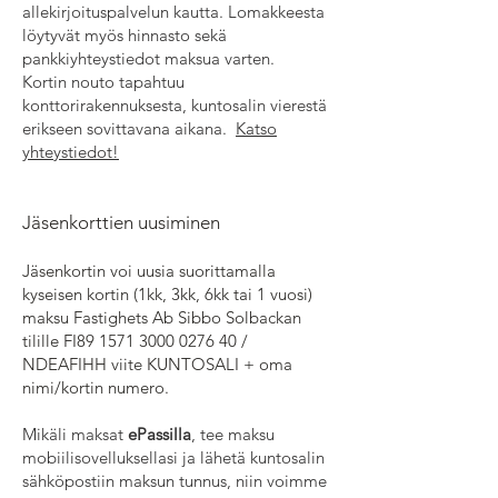
allekirjoituspalvelun kautta. Lomakkeesta
löytyvät myös hinnasto sekä
pankkiyhteystiedot maksua varten.
Kortin nouto tapahtuu
konttorirakennuksesta, kuntosalin vierestä
erikseen sovittavana aikana.
Katso
yhteystiedot!
Jäsenkorttien uusiminen
Jäsenkortin voi uusia suorittamalla
kyseisen kortin (1kk, 3kk, 6kk tai 1 vuosi)
maksu Fastighets Ab Sibbo Solbackan
tilille FI89
1571 3000 0276 40
/
NDEAFIHH viite KUNTOSALI + oma
nimi/kortin numero.
Mikäli maksat
ePassilla
, tee maksu
mobiilisovelluksellasi ja lähetä kuntosalin
sähköpostiin maksun tunnus, niin voimme