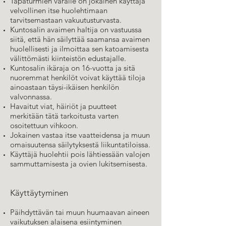
Tapaturmien varalle on jokainen käyttäjä
velvollinen itse huolehtimaan
tarvitsemastaan vakuutusturvasta.
Kuntosalin avaimen haltija on vastuussa
siitä, että hän säilyttää saamansa avaimen
huolellisesti ja ilmoittaa sen katoamisesta
välittömästi kiinteistön edustajalle.
Kuntosalin ikäraja on 16-vuotta ja sitä
nuoremmat henkilöt voivat käyttää tiloja
ainoastaan täysi-ikäisen henkilön
valvonnassa.
Havaitut viat, häiriöt ja puutteet
merkitään tätä tarkoitusta varten
osoitettuun vihkoon.
Jokainen vastaa itse vaatteidensa ja muun
omaisuutensa säilytyksestä liikuntatiloissa.
Käyttäjä huolehtii pois lähtiessään valojen
sammuttamisesta ja ovien lukitsemisesta.
Käyttäytyminen
Päihdyttävän tai muun huumaavan aineen
vaikutuksen alaisena esiintyminen