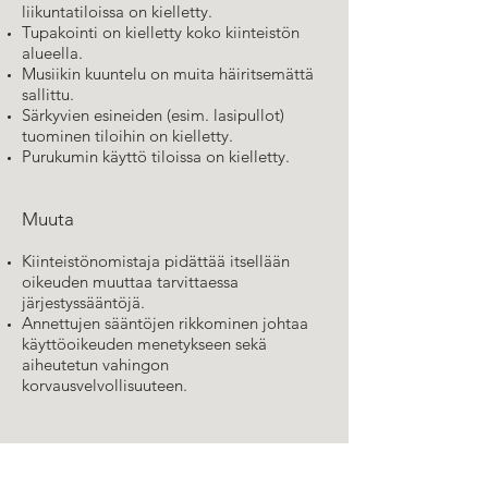
liikuntatiloissa on kielletty.
Tupakointi on kielletty koko kiinteistön
alueella.
Musiikin kuuntelu on muita häiritsemättä
sallittu.
Särkyvien esineiden (esim. lasipullot)
tuominen tiloihin on kielletty.
Purukumin käyttö tiloissa on kielletty.
Muuta
Kiinteistönomistaja pidättää itsellään
oikeuden muuttaa tarvittaessa
järjestyssääntöjä.
Annettujen sääntöjen rikkominen johtaa
käyttöoikeuden menetykseen sekä
aiheutetun vahingon
korvausvelvollisuuteen.