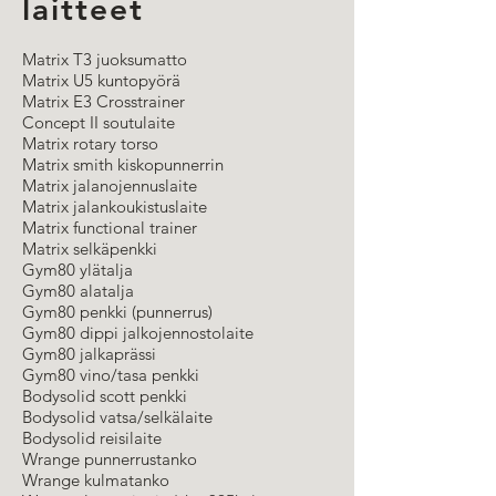
laitteet
Matrix T3 juoksumatto
Matrix U5 kuntopyörä
Matrix E3 Crosstrainer
Concept II soutulaite
Matrix rotary torso
Matrix smith kiskopunnerrin
Matrix jalanojennuslaite
Matrix jalankoukistuslaite
Matrix functional trainer
Matrix selkäpenkki
Gym80 ylätalja
Gym80 alatalja
Gym80 penkki (punnerrus)
Gym80 dippi jalkojennostolaite
Gym80 jalkaprässi
Gym80 vino/tasa penkki
Bodysolid scott penkki
Bodysolid vatsa/selkälaite
Bodysolid reisilaite
Wrange punnerrustanko
Wrange kulmatanko