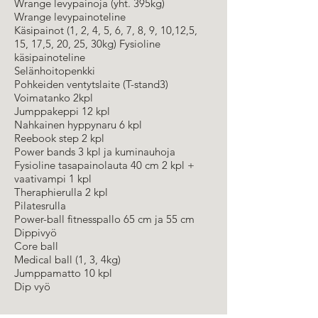
Wrange levypainoja (yht. 395kg)
Wrange levypainoteline
Käsipainot (1, 2, 4, 5, 6, 7, 8, 9, 10,12,5,
15, 17,5, 20, 25, 30kg) Fysioline
käsipainoteline
Selänhoitopenkki
Pohkeiden ventytslaite (T-stand3)
Voimatanko 2kpl
Jumppakeppi 12 kpl
Nahkainen hyppynaru 6 kpl
Reebook step 2 kpl
Power bands 3 kpl ja kuminauhoja
Fysioline tasapainolauta 40 cm 2 kpl +
vaativampi 1 kpl
Theraphierulla 2 kpl
Pilatesrulla
Power-ball fitnesspallo 65 cm ja 55 cm
Dippivyö
Core ball
Medical ball (1, 3, 4kg)
Jumppamatto 10 kpl
Dip vyö