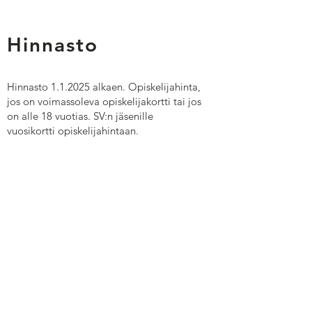
Hinnasto
Hinnasto 1.1.2025 alkaen. Opiskelijahinta,
jos on voimassoleva opiskelijakortti tai jos
on alle 18 vuotias. SV:n jäsenille
vuosikortti opiskelijahintaan.
Normaalihinta / henkilö
Kuukausikortti 47,00€
3 kuukautta 125,00€
6 kuukautta 239,00€
Vuosikortti 415,00€
Opiskelijahinta / henkilö