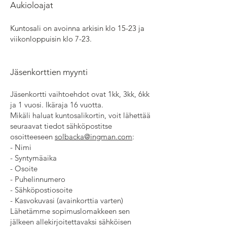
​Aukioloajat
Kuntosali on avoinna arkisin klo 15-23 ja
viikonloppuisin klo 7-23.​​
Jäsenkorttien myynti
Jäsenkortti vaihtoehdot ovat 1kk, 3kk, 6kk
ja 1 vuosi. Ikäraja 16 vuotta.
Mikäli haluat kuntosalikortin, voit lähettää
seuraavat tiedot sähköpostitse
osoitteeseen
solbacka@ingman.com
:
- Nimi
- Syntymäaika
- Osoite
- Puhelinnumero
- Sähköpostiosoite
- Kasvokuvasi (avainkorttia varten)
Lähetämme sopimuslomakkeen sen
jälkeen allekirjoitettavaksi sähköisen