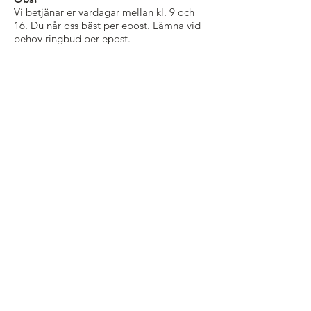
Vi betjänar er vardagar mellan kl. 9 och
16. ​Du når oss bäst per epost. Lämna vid
behov ringbud per epost.
© 2017 Ingman Group Oy Ab